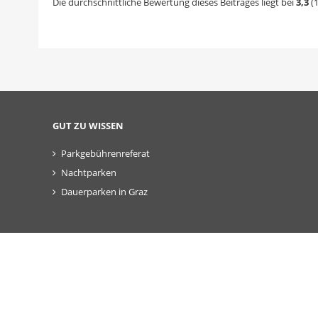
Die durchschnittliche Bewertung dieses Beitrages liegt bei
3,3
(
GUT ZU WISSEN
Parkgebührenreferat
Nachtparken
Dauerparken in Graz