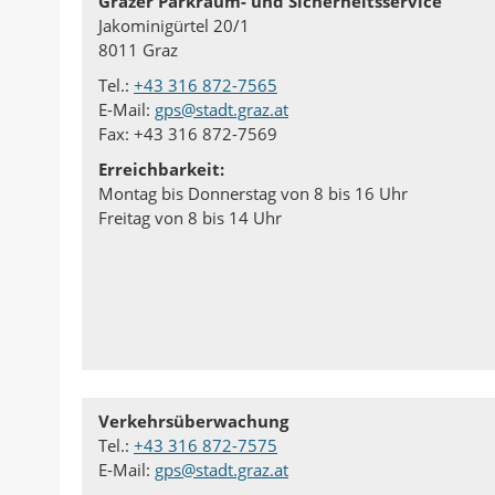
Grazer Parkraum- und Sicherheitsservice
a
d
n
r
Jakominigürtel 20/1
c
r
k
:
8011 Graz
k
u
e
Tel.:
+43 316 872-7565
a
c
d
E-Mail:
gps@stadt.graz.at
n
k
I
Fax: +43 316 872-7569
A
e
n
Erreichbarkeit:
u
n
t
Montag bis Donnerstag von 8 bis 16 Uhr
t
e
Freitag von 8 bis 14 Uhr
o
i
r
l
e
n
Verkehrsüberwachung
Tel.:
+43 316 872-7575
E-Mail:
gps@stadt.graz.at