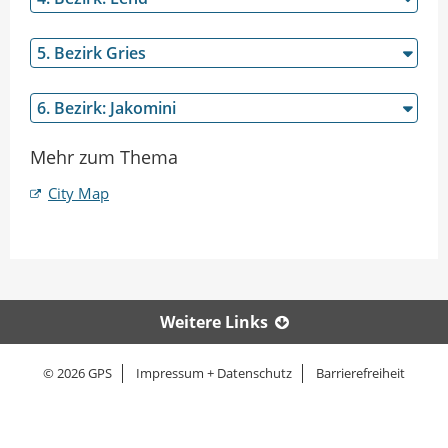
n
I
A
n
5. Bezirk Gries
u
t
t
e
6. Bezirk: Jakomini
o
i
r
l
Mehr zum Thema
e
n
City Map
Weitere Links
© 2026 GPS
Impressum + Datenschutz
Barrierefreiheit