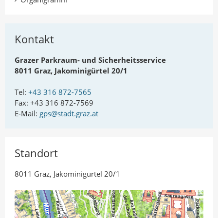
n
I
A
n
u
t
Kontakt
t
e
o
i
Grazer Parkraum- und Sicherheitsservice
r
l
8011 Graz, Jakominigürtel 20/1
e
Tel:
+43 316 872-7565
n
Fax: +43 316 872-7569
E-Mail:
gps@stadt.graz.at
Standort
8011 Graz, Jakominigürtel 20/1