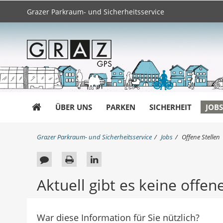
Grazer Parkraum- und Sicherheitsservice
ÜBER UNS
PARKEN
SICHERHEIT
JOBS
S
Grazer Parkraum- und Sicherheitsservice
Jobs
Offene Stellen
i
e
F
S
A
s
e
e
u
i
Aktuell gibt es keine offen
n
e
i
f
d
d
t
L
h
b
e
i
i
War diese Information für Sie nützlich?
e