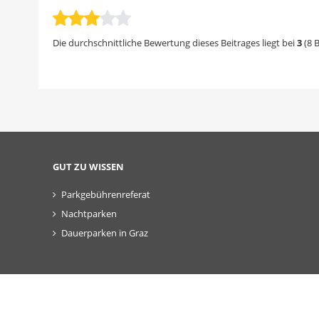
a
d
n
r
c
r
k
:
k
u
e
Die durchschnittliche Bewertung dieses Beitrages liegt bei
3
(
8
B
a
c
d
n
k
I
A
e
n
u
n
t
t
e
o
i
GUT ZU WISSEN
r
l
Parkgebührenreferat
e
Nachtparken
n
Dauerparken in Graz