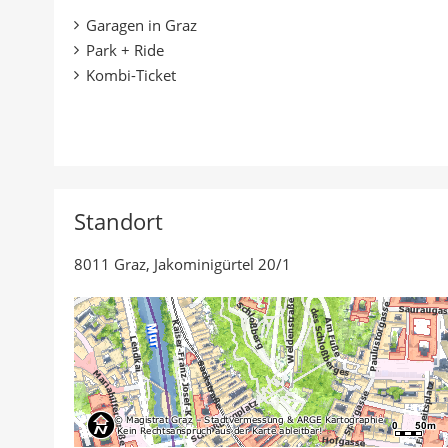
a
d
n
r
Garagen in Graz
c
r
k
:
Park + Ride
k
u
e
Kombi-Ticket
a
c
d
n
k
I
A
e
n
u
n
t
t
e
Standort
o
i
r
l
8011 Graz, Jakominigürtel 20/1
e
n