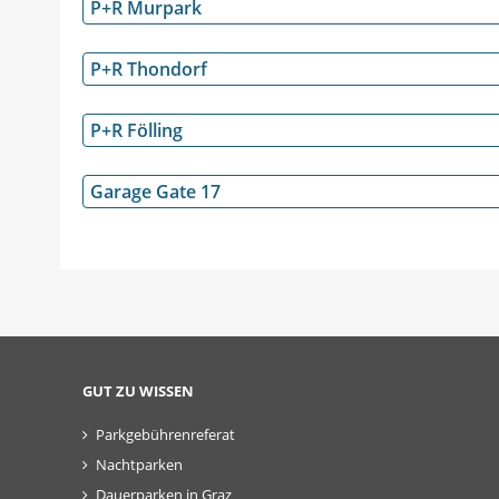
P+R Murpark
P+R Thondorf
P+R Fölling
Garage Gate 17
GUT ZU WISSEN
Parkgebührenreferat
Nachtparken
Dauerparken in Graz