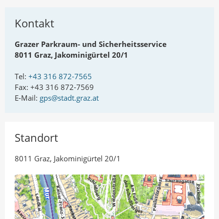
n
I
A
n
Kontakt
u
t
t
e
Grazer Parkraum- und Sicherheitsservice
o
i
8011 Graz, Jakominigürtel 20/1
r
l
Tel:
+43 316 872-7565
e
Fax: +43 316 872-7569
n
E-Mail:
gps@stadt.graz.at
Standort
8011 Graz, Jakominigürtel 20/1