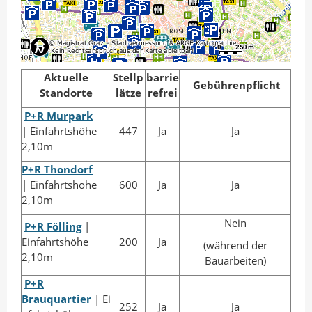
n
I
A
n
u
t
t
e
o
i
Aktuelle
Stellp
barrie
Gebührenpflicht
Standorte
lätze
refrei
r
l
e
P+R Murpark
|
Einfahrtshöhe
447
Ja
Ja
n
2,10m
P+R Thondorf
| Einfahrtshöhe
600
Ja
Ja
2,10m
Nein
P+R Fölling
|
Einfahrtshöhe
200
Ja
(während der
2,10m
Bauarbeiten)
P+R
Brauquartier
| Ei
252
Ja
Ja