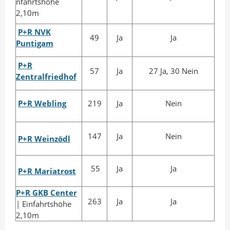
nfahrtshöhe
2,10m
P+R NVK
49
Ja
Ja
Puntigam
P+R
57
Ja
27 Ja, 30 Nein
Zentralfriedhof
P+R Webling
219
Ja
Nein
147
Ja
Nein
P+R Weinzödl
55
Ja
Ja
P+R Mariatrost
P+R GKB Center
263
Ja
Ja
| Einfahrtshöhe
2,10m